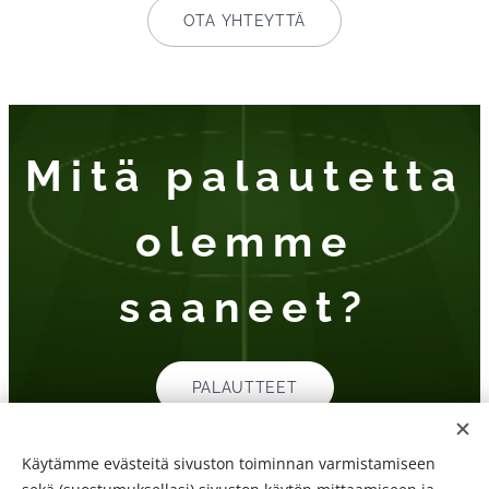
OTA YHTEYTTÄ
Mitä palautetta
olemme
saaneet?
PALAUTTEET
Käytämme evästeitä sivuston toiminnan varmistamiseen