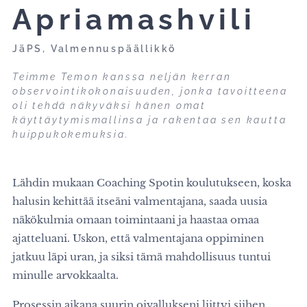
Apriamashvili
JäPS, Valmennuspäällikkö
Teimme Temon kanssa neljän kerran
observointikokonaisuuden, jonka tavoitteena
oli tehdä näkyväksi hänen omat
käyttäytymismallinsa ja rakentaa sen kautta
huippukokemuksia.
Lähdin mukaan Coaching Spotin koulutukseen, koska
halusin kehittää itseäni valmentajana, saada uusia
näkökulmia omaan toimintaani ja haastaa omaa
ajatteluani. Uskon, että valmentajana oppiminen
jatkuu läpi uran, ja siksi tämä mahdollisuus tuntui
minulle arvokkaalta.
Prosessin aikana suurin oivallukseni liittyi siihen,