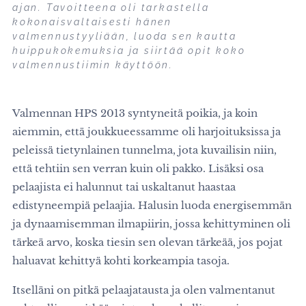
ajan. Tavoitteena oli tarkastella
kokonaisvaltaisesti hänen
valmennustyyliään, luoda sen kautta
huippukokemuksia ja siirtää opit koko
valmennustiimin käyttöön.
Valmennan HPS 2013 syntyneitä poikia, ja koin
aiemmin, että joukkueessamme oli harjoituksissa ja
peleissä tietynlainen tunnelma, jota kuvailisin niin,
että tehtiin sen verran kuin oli pakko. Lisäksi osa
pelaajista ei halunnut tai uskaltanut haastaa
edistyneempiä pelaajia. Halusin luoda energisemmän
ja dynaamisemman ilmapiirin, jossa kehittyminen oli
tärkeä arvo, koska tiesin sen olevan tärkeää, jos pojat
haluavat kehittyä kohti korkeampia tasoja.
Itselläni on pitkä pelaajatausta ja olen valmentanut