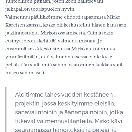
suhteellisen pitkään, joten koen hallitsevani
jalkapallon teoriapuolen hyvin.
Valmennuspäällikkömme ehdotti tapaamista Mirko
Kareisen kanssa, koska oli keskustellut hänen kanssaan
ja kiinnostunut Mirkon osaamisesta. Olin itsekin
etsinyt ideoita kehittää valmentamistani. Jo
ensimmäisessä keskustelussa Mirko auttoi minua
ymmärtämään, että valmennuksessa ei ole kyse
pelkästään siitä, mitä sanon, vaan ennen kaikkea siitä,
miten sanon asiat.
Aloitimme lähes vuoden kestäneen
projektin, jossa keskityimme eleisiin,
sanavalintoihin ja äänenpainoihin, jotka
tukevat valmennustilanteita. Mirko kävi
seuraamassa harjoituksia ja pelejä, ja